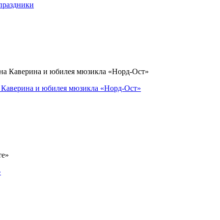
 праздники
а Каверина и юбилея мюзикла «Норд-Ост»
»